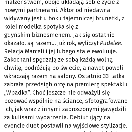
małżeństwem, oboje układają sobie życie z
nowymi partnerami. Aktor od niedawna
widywany jest u boku tajemniczej brunetki, z
kolei modelka spotyka się z
gdyńskim biznesmenem. Jak się ostatnio
okazało, są razem… już rok, wyliczył
Pudelek
.
Relacja Marceli i jej lubego stale ewoluuje.
Zakochani spędzają ze sobą każdą wolną
chwilę, podróżują po świecie, a nawet powoli
wkraczają razem na salony. Ostatnio 33-latka
zabrała przedsiębiorcę na premierę spektaklu
„Wpadka”. Choć jeszcze nie odważyli się
pozować wspólnie na ściance, sfotografowano
ich, jak wraz z innymi zaproszonymi gawędzili
za kulisami wydarzenia. Debiutujący na
evencie duet postawił na wyjściowe stylizacje.