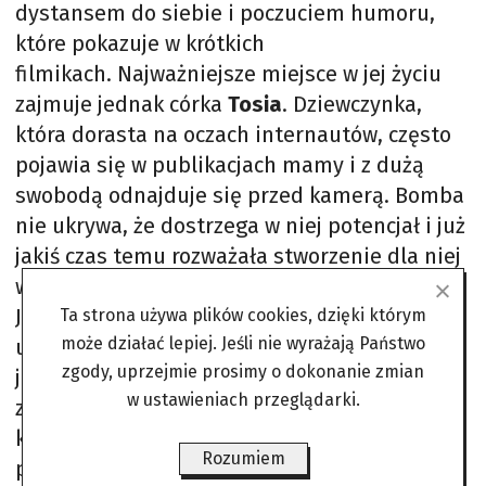
dystansem do siebie i poczuciem humoru,
które pokazuje w krótkich
filmikach. Najważniejsze miejsce w jej życiu
zajmuje jednak córka
Tosia
. Dziewczynka,
która dorasta na oczach internautów, często
pojawia się w publikacjach mamy i z dużą
swobodą odnajduje się przed kamerą. Bomba
nie ukrywa, że dostrzega w niej potencjał i już
jakiś czas temu rozważała stworzenie dla niej
własnego kanału na YouTubie.
Jednocześnie wielokrotnie podkreślała, że
Ta strona używa plików cookies, dzięki którym
może działać lepiej. Jeśli nie wyrażają Państwo
udział Tosi w jej nagraniach odbywa się na
zgody, uprzejmie prosimy o dokonanie zmian
jasno określonych zasadach – wszystkie
w ustawieniach przeglądarki.
zarobione przez nią środki trafiają na osobne
konto i mają stanowić zabezpieczenie na
Rozumiem
przyszłość. –
Uważam, że to jest po