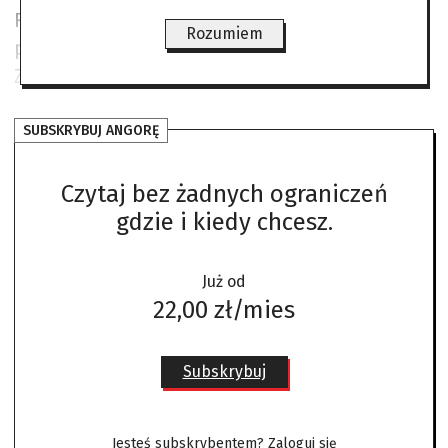
Francji kaczka cieszy się wielkim
Rozumiem
powodzeniem – od Pikardii po Pireneje.
Zajrzyjmy do Kraju Basków.
SUBSKRYBUJ ANGORĘ
Czytaj bez żadnych ograniczeń
gdzie i kiedy chcesz.
Już od
22,00 zł/mies
Subskrybuj
Jesteś subskrybentem?
Zaloguj się