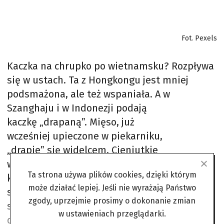
Fot. Pexels
Kaczka na chrupko po wietnamsku? Rozpływa
się w ustach. Ta z Hongkongu jest mniej
podsmażona, ale też wspaniała. A w
Szanghaju i w Indonezji podają
kaczkę „drapaną”. Mięso, już
wcześniej upieczone w piekarniku,
„drapie” się widelcem. Cieniutkie
włókna wychodzą. Sosem słodko-
Ta strona używa plików cookies, dzięki którym
kwaśnym albo ostrym i pikantnym smaruje
może działać lepiej. Jeśli nie wyrażają Państwo
się pędzelkiem placek, na to dajemy liść
zgody, uprzejmie prosimy o dokonanie zmian
sałaty i kacze wiórki. Całość się zawija i siup
w ustawieniach przeglądarki.
do buzi. Pychota maluje się w oczach. We