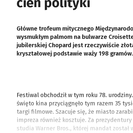
cień polityki
Główne trofeum mitycznego Międzynarodo
wysmukłym palmom na bulwarze Croisette. 
jubilerskiej Chopard jest rzeczywiście z
kryształowej podstawie waży 198 gramów. J
Festiwal obchodził w tym roku 78. urodziny
święto kina przyciągnęło tym razem 35 tysi
targi filmowe. Szacuje się, że miasto zarab
impreza również kosztuje. Za prezydentury 
studia Warner Bros., której mandat został 