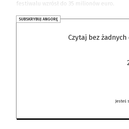
festiwalu wzrósł do 35 milionów euro.
SUBSKRYBUJ ANGORĘ
Czytaj bez żadnych 
Jesteś