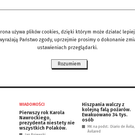
trona używa plików cookies, dzięki którym może działać lepiej. 
 wyrażają Państwo zgody, uprzejmie prosimy o dokonanie zmi
ustawieniach przeglądarki.
Rozumiem
Hiszpania walczy z
WIADOMOŚCI
kolejną falą pożarów.
Pierwszy rok Karola
Ewakuowano 34 tys.
Nawrockiego,
osób
prezydenta niestety nie
MK na podst.: Diario de Ávila,
wszystkich Polaków.
Ávilared
Jan Rojewski