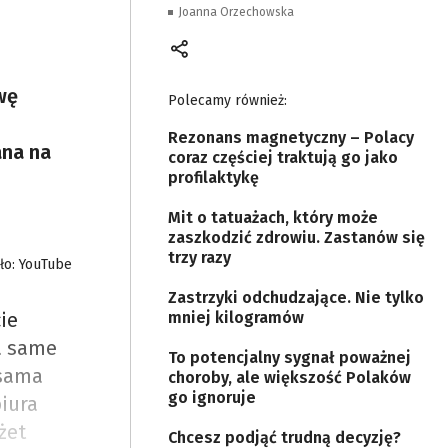
Joanna Orzechowska
wę
Polecamy również:
Rezonans magnetyczny – Polacy
ana na
coraz częściej traktują go jako
profilaktykę
Mit o tatuażach, który może
zaszkodzić zdrowiu. Zastanów się
trzy razy
ło: YouTube
Zastrzyki odchudzające. Nie tylko
ie
mniej kilogramów
na same
To potencjalny sygnał poważnej
 sama
choroby, ale większość Polaków
go ignoruje
biura
żet
Chcesz podjąć trudną decyzję?