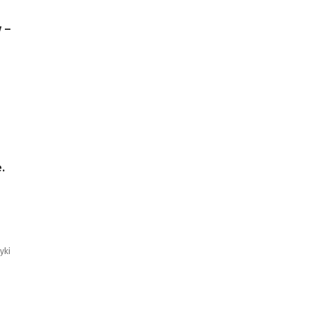
 –
.
o
yki