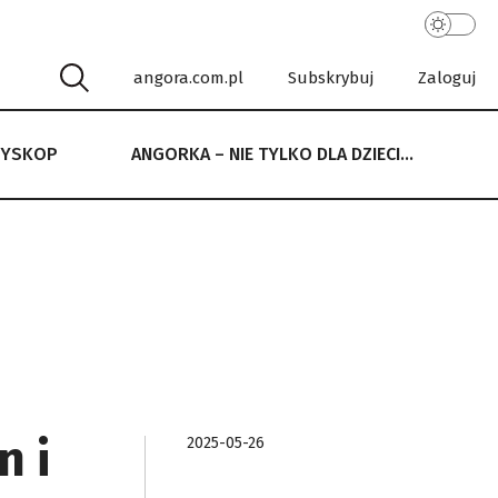
angora.com.pl
Subskrybuj
Zaloguj
RYSKOP
ANGORKA – NIE TYLKO DLA DZIECI…
 NIE TYLKO DLA DZIECI…
n i
2025-05-26