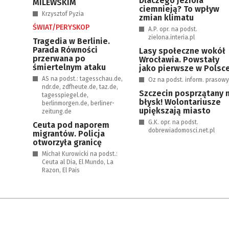
Dlaczego jeziora
MILEWSKIM
ciemnieją? To wpływ
Krzysztof Pyzia
zmian klimatu
ŚWIAT/PERYSKOP
A.P. opr. na podst.
zielona.interia.pl
Tragedia w Berlinie.
Parada Równości
Lasy społeczne wokół
przerwana po
Wrocławia. Powstały
śmiertelnym ataku
jako pierwsze w Polsc
AS na podst.: tagesschau.de,
Oz na podst. inform. prasow
ndr.de, zdfheute.de, taz.de,
Szczecin posprzątany 
tagesspiegel.de,
błysk! Wolontariusze
berlinmorgen.de, berliner-
upiększają miasto
zeitung.de
G.K. opr. na podst.
Ceuta pod naporem
dobrewiadomosci.net.pl
migrantów. Policja
otworzyła granicę
Michał Kurowicki na podst.:
Ceuta al Dia, El Mundo, La
Razon, El Pais