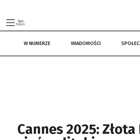
Spis
treści
W NUMERZE
WIADOMOŚCI
SPOŁE
W NUMERZE
WIADOMOŚCI
SPOŁECZEŃSTWO
POLITYKA PRYWATNOŚCI
REGULAMIN
Cannes 2025: Złota