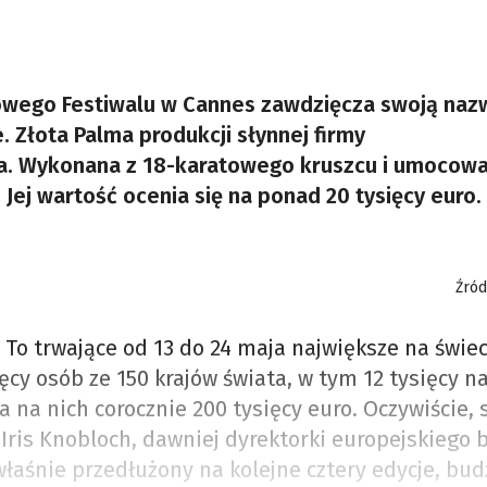
wego Festiwalu w Cannes zawdzięcza swoją naz
Złota Palma produkcji słynnej firmy
łota. Wykonana z 18-karatowego kruszcu i umocow
ej wartość ocenia się na ponad 20 tysięcy euro.
Źród
. To trwające od 13 do 24 maja największe na świec
ęcy osób ze 150 krajów świata, w tym 12 tysięcy 
ia na nich corocznie 200 tysięcy euro. Oczywiście,
Iris Knobloch, dawniej dyrektorki europejskiego 
właśnie przedłużony na kolejne cztery edycje, bud