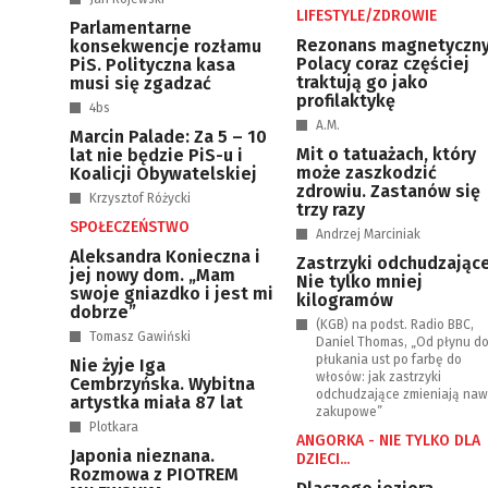
LIFESTYLE/ZDROWIE
Parlamentarne
Rezonans magnetyczny
konsekwencje rozłamu
Polacy coraz częściej
PiS. Polityczna kasa
traktują go jako
musi się zgadzać
profilaktykę
4bs
A.M.
Marcin Palade: Za 5 – 10
Mit o tatuażach, który
lat nie będzie PiS-u i
może zaszkodzić
Koalicji Obywatelskiej
zdrowiu. Zastanów się
Krzysztof Różycki
trzy razy
SPOŁECZEŃSTWO
Andrzej Marciniak
Aleksandra Konieczna i
Zastrzyki odchudzające
jej nowy dom. „Mam
Nie tylko mniej
swoje gniazdko i jest mi
kilogramów
dobrze”
(KGB) na podst. Radio BBC,
Tomasz Gawiński
Daniel Thomas, „Od płynu d
płukania ust po farbę do
Nie żyje Iga
włosów: jak zastrzyki
Cembrzyńska. Wybitna
odchudzające zmieniają naw
artystka miała 87 lat
zakupowe”
Plotkara
ANGORKA - NIE TYLKO DLA
Japonia nieznana.
DZIECI...
Rozmowa z PIOTREM