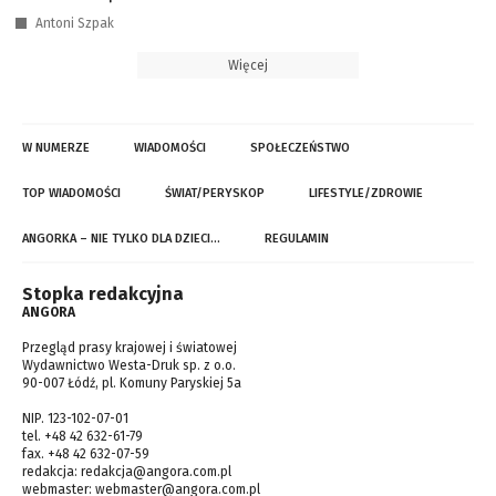
Antoni Szpak
Więcej
W NUMERZE
WIADOMOŚCI
SPOŁECZEŃSTWO
TOP WIADOMOŚCI
ŚWIAT/PERYSKOP
LIFESTYLE/ZDROWIE
ANGORKA – NIE TYLKO DLA DZIECI…
REGULAMIN
Stopka redakcyjna
ANGORA
Przegląd prasy krajowej i światowej
Wydawnictwo Westa-Druk sp. z o.o.
90-007 Łódź, pl. Komuny Paryskiej 5a
NIP. 123-102-07-01
tel. +48 42 632-61-79
fax. +48 42 632-07-59
redakcja:
redakcja@angora.com.pl
webmaster:
webmaster@angora.com.pl