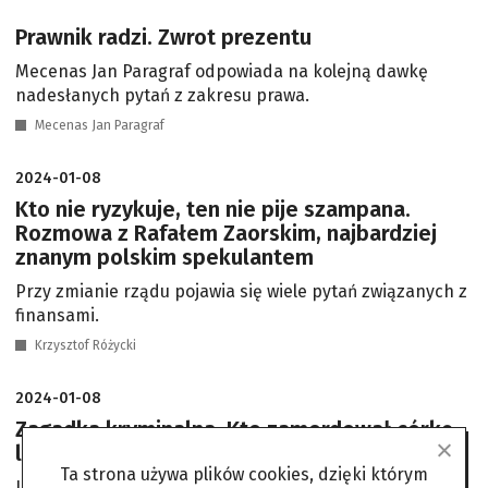
Prawnik radzi. Zwrot prezentu
Mecenas Jan Paragraf odpowiada na kolejną dawkę
nadesłanych pytań z zakresu prawa.
Mecenas Jan Paragraf
2024-01-08
Kto nie ryzykuje, ten nie pije szampana.
Rozmowa z Rafałem Zaorskim, najbardziej
znanym polskim spekulantem
Przy zmianie rządu pojawia się wiele pytań związanych z
finansami.
Krzysztof Różycki
2024-01-08
Zagadka kryminalna. Kto zamordował córkę
lekarza?
Ta strona używa plików cookies, dzięki którym
Inspektor Nerak musi rozwiązać kolejną zagadkę.