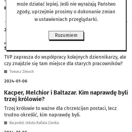
może działać lepiej. Jeśli nie wyrażają Państwo
Wojciech Chądzyński
zgody, uprzejmie prosimy o dokonanie zmian
w ustawieniach przeglądarki.
2024-01-06
Rozumiem
„19.30”. Rozmowa z GRZEGORZEM SAJÓREM –
szefem Telewizyjnej Agencji Informacyjnej
TVP zaprasza do współpracy kolejnych dziennikarzy, ale
czy znajdzie się tam miejsce dla starych pracowników?
Tomasz Zimoch
2024-01-06
Kacper, Melchior i Baltazar. Kim naprawdę byli
trzej królowie?
Trzej królowie to ważne dla chrześcijan postaci, lecz
trudno określić, kim naprawdę byli.
Na podst. tekstu Rafała Cienka