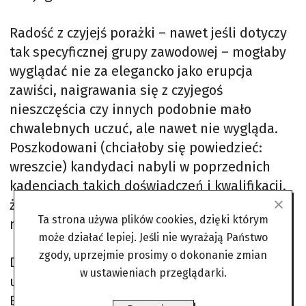
Radość z czyjejś porażki – nawet jeśli dotyczy
tak specyficznej grupy zawodowej – mogłaby
wyglądać nie za elegancko jako erupcja
zawiści, naigrawania się z czyjegoś
nieszczęścia czy innych podobnie mało
chwalebnych uczuć, ale nawet nie wygląda.
Poszkodowani (chciałoby się powiedzieć:
wreszcie) kandydaci nabyli w poprzednich
kadencjach takich doświadczeń i kwalifikacji,
że łatwo mogą je wykorzystać w chwili
Ta strona używa plików cookies, dzięki którym
niepowodzenia.
może działać lepiej. Jeśli nie wyrażają Państwo
zgody, uprzejmie prosimy o dokonanie zmian
Dla posła (byłego) Czarneckiego
w ustawieniach przeglądarki.
utrzymywanie stałych połączeń z Jasła do
Brukseli, choćby i kabrioletem, nie będzie