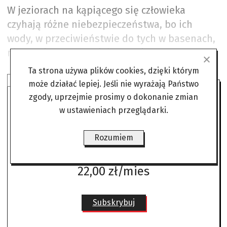
W jeziorach na kąpiącego się człowieka
czyhają różne niebezpieczeństwa, bo ich
wody, w przeciwieństwie do tych w basenach,
nie są filtrowane ani dezynfekowane.
Ta strona używa plików cookies, dzięki którym
SUBSKRYBUJ ANGORĘ
może działać lepiej. Jeśli nie wyrażają Państwo
zgody, uprzejmie prosimy o dokonanie zmian
w ustawieniach przeglądarki.
Czytaj bez żadnych ograniczeń
gdzie i kiedy chcesz.
Rozumiem
Już od
22,00 zł/mies
Subskrybuj