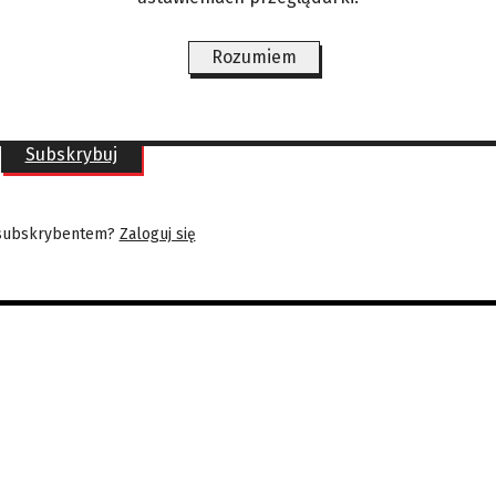
Już od
Rozumiem
22,00 zł/mies
Subskrybuj
 subskrybentem?
Zaloguj się