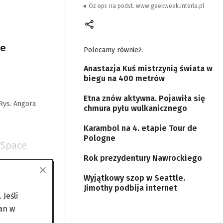
Oz opr. na podst. www.geekweek.interia.pl
ie
Polecamy również:
Anastazja Kuś mistrzynią świata w
biegu na 400 metrów
Etna znów aktywna. Pojawiła się
Rys. Angora
chmura pyłu wulkanicznego
Karambol na 4. etapie Tour de
Pologne
 Space
Rok prezydentury Nawrockiego
Wyjątkowy szop w Seattle.
Jimothy podbija internet
Jeśli
an w