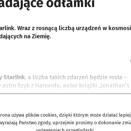
padające odłamki
tarlink. Wraz z rosnącą liczbą urządzeń w kosmos
dających na Ziemię.
y Starlink
, a liczba takich zdarzeń będzie rosła –
stro fizyk z Harvardu, autor książki „Jonathan’s
trona używa plików cookies, dzięki którym może działać lepiej. 
 wyrażają Państwo zgody, uprzejmie prosimy o dokonanie zmi
ograniczeń gdzie i kiedy chcesz.
ustawieniach przeglądarki.