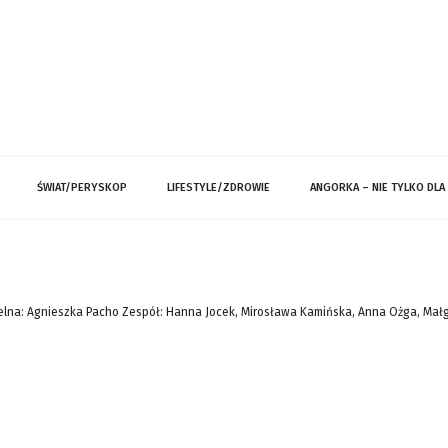
ŚWIAT/PERYSKOP
LIFESTYLE/ZDROWIE
ANGORKA – NIE TYLKO DLA
lna: Agnieszka Pacho Zespół: Hanna Jocek, Mirosława Kamińska, Anna Ożga, Mał