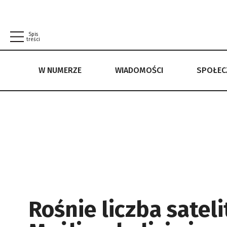
Spis
treści
W NUMERZE
WIADOMOŚCI
SPOŁE
W NUMERZE
WIADOMOŚCI
SPOŁECZEŃSTWO
POLITYKA PRYWATNOŚCI
REGULAMIN
Rośnie liczba sateli