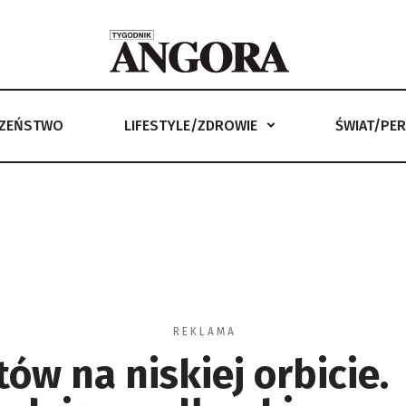
CZEŃSTWO
LIFESTYLE/ZDROWIE
ŚWIAT/PE
LIFESTYLE/ZDROWIE
ŚWIAT/PERYSKOP
ANGORKA –
R E K L A M A
tów na niskiej orbicie.