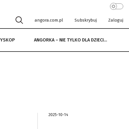
angora.com.pl
Subskrybuj
Zaloguj
RYSKOP
ANGORKA – NIE TYLKO DLA DZIECI…
 NIE TYLKO DLA DZIECI…
2025-10-14