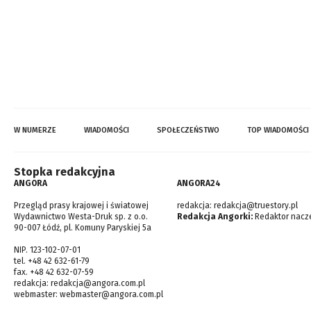
W NUMERZE
WIADOMOŚCI
SPOŁECZEŃSTWO
TOP WIADOMOŚCI
Stopka redakcyjna
ANGORA
ANGORA24
Przegląd prasy krajowej i światowej
redakcja:
redakcja@truestory.pl
Wydawnictwo Westa-Druk sp. z o.o.
Redakcja Angorki:
Redaktor nacze
90-007 Łódź, pl. Komuny Paryskiej 5a
NIP. 123-102-07-01
tel. +48 42 632-61-79
fax. +48 42 632-07-59
redakcja:
redakcja@angora.com.pl
webmaster:
webmaster@angora.com.pl