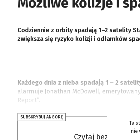
Możliwe kolizje i s
Codziennie z orbity spadają 1–2 satelity S
zwiększa się ryzyko kolizji i odłamków spa
Każdego dnia z nieba spadają 1 – 2 satelit
alarmuje Jonathan McDowell, emerytowany a
Report”.
SUBSKRYBUJ ANGORĘ
Ta s
nie
Czytaj bez żadnych 