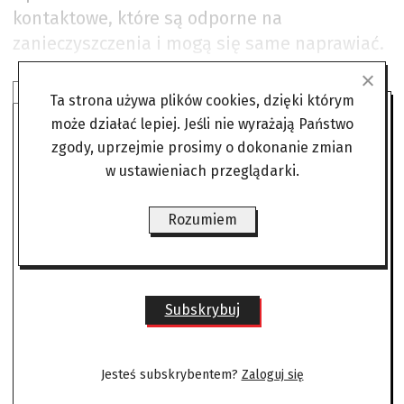
kontaktowe, które są odporne na
zanieczyszczenia i mogą się same naprawiać.
SUBSKRYBUJ ANGORĘ
Ta strona używa plików cookies, dzięki którym
może działać lepiej. Jeśli nie wyrażają Państwo
Czytaj bez żadnych ograniczeń
zgody, uprzejmie prosimy o dokonanie zmian
w ustawieniach przeglądarki.
gdzie i kiedy chcesz.
Rozumiem
Już od
22,00 zł/mies
Subskrybuj
Jesteś subskrybentem?
Zaloguj się