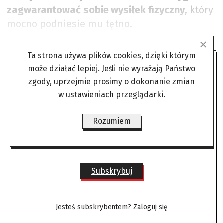
zagwarantować sobie wysiłek fizyczny
, który
mocno podniesie mu tętno.
SUBSKRYBUJ ANGORĘ
Ta strona używa plików cookies, dzięki którym
może działać lepiej. Jeśli nie wyrażają Państwo
Czytaj bez żadnych ograniczeń
zgody, uprzejmie prosimy o dokonanie zmian
w ustawieniach przeglądarki.
gdzie i kiedy chcesz.
Rozumiem
Już od
22,00 zł/mies
Subskrybuj
Jesteś subskrybentem?
Zaloguj się