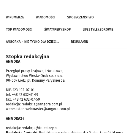
W NUMERZE
WIADOMOŚCI
SPOŁECZEŃSTWO
TOP WIADOMOŚCI
ŚWIAT/PERYSKOP
LIFESTYLE/ZDROWIE
ANGORKA – NIE TYLKO DLA DZIECI…
REGULAMIN
Stopka redakcyjna
ANGORA
Przegląd prasy krajowej i światowej
Wydawnictwo Westa-Druk sp. z o.o.
90-007 Łódź, pl. Komuny Paryskiej 5a
NIP. 123-102-07-01
tel. +48 42 632-61-79
fax. +48 42 632-07-59
redakcja:
redakcja@angora.com.pl
webmaster:
webmaster@angora.com.pl
ANGORA24
redakcja:
redakcja@truestory.pl
Redakcja Angorki:
Redaktor naczelna: Agnieszka Pacho Zespół: Hanna