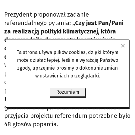
Prezydent proponował zadanie
referendalnego pytania:
„
Czy jest Pan/Pani
za realizacją polityki klimatycznej, która
doprowadziła do wzrostu kosztów życia
obywateli, cen energii i prowadzenia
Ta strona używa plików cookies, dzięki którym
działalności gospodarczej i rolniczej?”
.
może działać lepiej. Jeśli nie wyrażają Państwo
Większością głosów wniosek o
zgody, uprzejmie prosimy o dokonanie zmian
przeprowadzenie referendum został
w ustawieniach przeglądarki.
odrzucony. Senatorowie uzasadniali, że
pytanie było wadliwe formalnie (uznali ją za
Rozumiem
tezę polityczną, nie neutralne zapytanie). W
głosowaniu wzięło udział 95 senatorów. Do
przyjęcia projektu referendum potrzebne było
48 głosów poparcia.