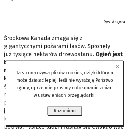
Rys. Angora
Środkowa Kanada zmaga się z
gigantycznymi pożarami lasów. Spłonęły
już tysiące hektarów drzewostanu.
Ogień jest
bardzo trudny do ugaszenia. Cały czas się
rozprzestrzenia i zagraża kolejnym rejonom
Ta strona używa plików cookies, dzięki którym
kraju.
Strażacy wspierani przez samoloty i
może działać lepiej. Jeśli nie wyrażają Państwo
śmigłowce gaśnicze nie mogą dać sobie z nim
zgody, uprzejmie prosimy o dokonanie zmian
rady. Najtrudniejsza sytuacja jest w
w ustawieniach przeglądarki.
prowincjach Manitoba i Saskatchewan. W
jednej i drugiej ogłoszono stan wyjątkowy,
Rozumiem
który nie wiadomo jak długo ostatecznie
potrwa. Tysiące ludzi musiały się ewakuo wać