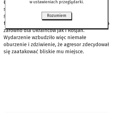
Ławra Peczerska – prawosławny kościół i
w ustawieniach przeglądarki.
symbol miasta. Obiekt wpisany jest na listę
światowego dziedzictwa UNESCO i pełni
Rozumiem
funkcję bardzo ważnego ośrodkiem religijnego
zarówno dla Ukraińców jak i Rosjan.
Wydarzenie wzbudziło więc niemałe
oburzenie i zdziwienie, że agresor zdecydował
się zaatakować bliskie mu miejsce.