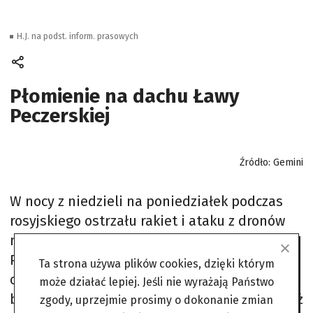
H.J. na podst. inform. prasowych
Płomienie na dachu Ławy
Peczerskiej
Źródło: Gemini
W nocy z niedzieli na poniedziałek podczas
rosyjskiego ostrzału rakiet i ataku z dronów
na Ukrainę zginęło co najmniej 18 osób.
Ponad 140 tysięcy mieszkańców zostało
Ta strona używa plików cookies, dzięki którym
odciętych od prądu, zniszczone zostały
może działać lepiej. Jeśli nie wyrażają Państwo
budynki i samochody. W Kijowie ucierpiała też
zgody, uprzejmie prosimy o dokonanie zmian