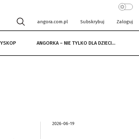
angora.com.pl
Subskrybuj
Zaloguj
RYSKOP
ANGORKA – NIE TYLKO DLA DZIECI…
 NIE TYLKO DLA DZIECI…
2026-06-19