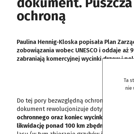
dokument. Puszcza
ochroną
Paulina Hennig-Kloska popisała Plan Zarzą
zobowiązania wobec UNESCO i oddaje aż 9
zabraniają komercyjnej wycinki drzew i pol
Ta s
nie
Do tej pory bezwzględną ochroną objęte by
dokument rewolucjonizuje dotychczasowe p
ochronnego oraz koniec wycinki i łowiect
likwidację ponad 100 km zbędnych dróg
le