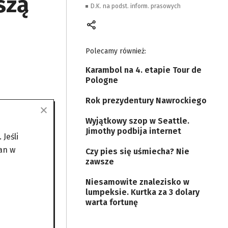
szą
D.K. na podst. inform. prasowych
Polecamy również:
Karambol na 4. etapie Tour de
Pologne
Rok prezydentury Nawrockiego
Wyjątkowy szop w Seattle.
Jimothy podbija internet
Jeśli
ło: YouTube
an w
Czy pies się uśmiecha? Nie
zawsze
odpisany
Niesamowite znalezisko w
bszaru
lumpeksie. Kurtka za 3 dolary
łada
warta fortunę
ępu do