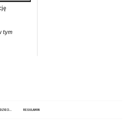
ta
cję
w tym
 DZIECI…
REGULAMIN