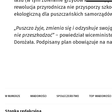
lasu (w tym zbieranie grzybów i owoców) p
rewolucja przyrodnicza nie przysporzy sz
ekologiczną dla puszczańskich samorządów 
„Puszcza żyje, zmienia się i odzyskuje swo
nie przeszkadzać”
– powiedział wiceministe
Dorożała. Podpisany plan obowiązuje na najb
W NUMERZE
WIADOMOŚCI
SPOŁECZEŃSTWO
TOP WIADOMOŚCI
Stopka redakcyjna