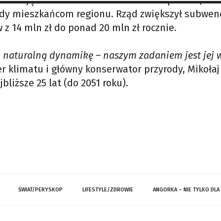
ozostają bez zmian. Resort klimatu zapewnia, że 
kody mieszkańcom regionu. Rząd zwiększył subwen
z 14 mln zł do ponad 20 mln zł rocznie.
ją naturalną dynamikę – naszym zadaniem jest jej 
r klimatu i główny konserwator przyrody, Mikołaj
liższe 25 lat (do 2051 roku).
ŚWIAT/PERYSKOP
LIFESTYLE/ZDROWIE
ANGORKA – NIE TYLKO DLA