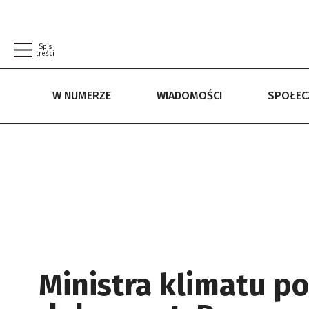
Spis
treści
W NUMERZE
WIADOMOŚCI
SPOŁE
W NUMERZE
WIADOMOŚCI
SPOŁECZEŃSTWO
POLITYKA PRYWATNOŚCI
REGULAMIN
Ministra klimatu p