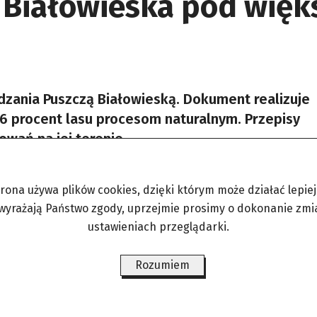
 Białowieska pod więk
dzania Puszczą Białowieską. Dokument realizuje
6 procent lasu procesom naturalnym. Przepisy
owań na jej terenie.
trona używa plików cookies, dzięki którym może działać lepiej. 
Źród
 wyrażają Państwo zgody, uprzejmie prosimy o dokonanie zmi
ustawieniach przeglądarki.
ło zaledwie 37 procent puszczańskich terenów. P
rzepisy. Najważniejsze kwestie to
zwiększenie o
Rozumiem
wa
. Plan kładzie też nacisk na retencję wody – zak
śnych. Zasady turystycznego i rekreacyjnego wst