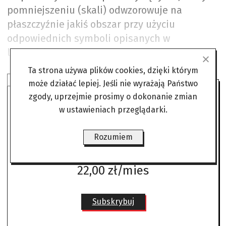
pomniejszeniu (skali) odwzorowuje na
płaszczyźnie jakiś obszar przy użyciu
odpowiednich symboli opisanych w
legendzie.
Ta strona używa plików cookies, dzięki którym
SUBSKRYBUJ ANGORĘ
może działać lepiej. Jeśli nie wyrażają Państwo
zgody, uprzejmie prosimy o dokonanie zmian
w ustawieniach przeglądarki.
Czytaj bez żadnych ograniczeń
gdzie i kiedy chcesz.
Rozumiem
Już od
22,00 zł/mies
Subskrybuj