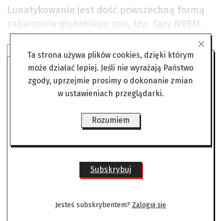
Lunatykowanie jest dość powszechną formą
zaburzenia głębokiego snu, tzw. fazy NREM.
SUBSKRYBUJ ANGORĘ
Ta strona używa plików cookies, dzięki którym
może działać lepiej. Jeśli nie wyrażają Państwo
Czytaj bez żadnych ograniczeń
zgody, uprzejmie prosimy o dokonanie zmian
w ustawieniach przeglądarki.
gdzie i kiedy chcesz.
Rozumiem
Już od
22,00 zł/mies
Subskrybuj
Jesteś subskrybentem?
Zaloguj się