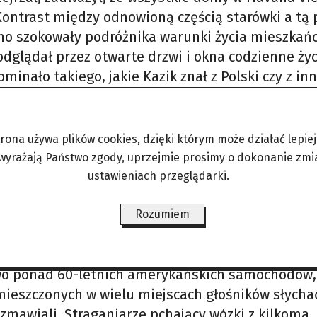
Kontrast między odnowioną częścią starówki a tą 
amo szokowały podróżnika warunki życia mieszkań
odglądał przez otwarte drzwi i okna codzienne życ
nało takiego, jakie Kazik znał z Polski czy z in
ciedlały ubóstwo życia pod reżimem politycznym
ełniło funkcję jednocześnie salonu, kuchni i sypi
trona używa plików cookies, dzięki którym może działać lepiej. 
 wyrażają Państwo zgody, uprzejmie prosimy o dokonanie zmi
sklepie. I choć podróżnik chciał kupić jedynie wod
ustawieniach przeglądarki.
przedawca i owszem pracował, jednak otaczały go p
Rozumiem
ka przejeżdżały wspomniane rowerowe riksze, obłe
two ponad 60-letnich amerykańskich samochodów, 
umieszczonych w wielu miejscach głośników słycha
zmawiali. Straganiarze pchający wózki z kilkoma