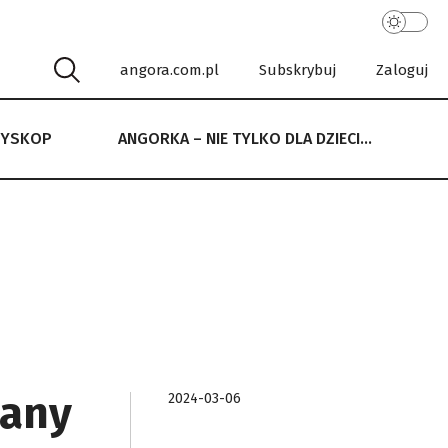
angora.com.pl
Subskrybuj
Zaloguj
RYSKOP
ANGORKA – NIE TYLKO DLA DZIECI…
 NIE TYLKO DLA DZIECI…
wany
2024-03-06