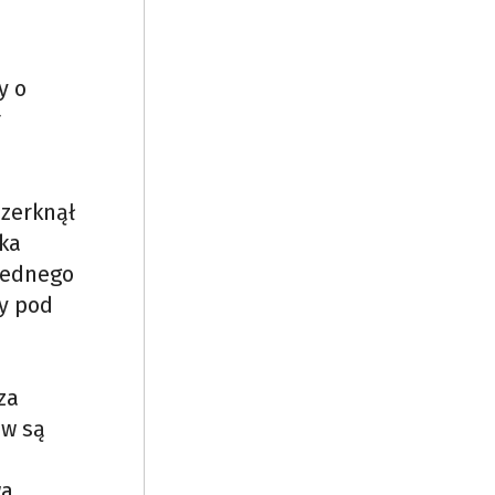
y o
r
 zerknął
ka
 jednego
cy pod
za
ów są
wa