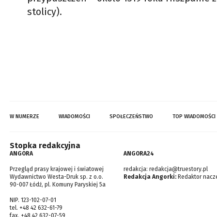
stolicy).
W NUMERZE
WIADOMOŚCI
SPOŁECZEŃSTWO
TOP WIADOMOŚCI
Stopka redakcyjna
ANGORA
ANGORA24
Przegląd prasy krajowej i światowej
redakcja:
redakcja@truestory.pl
Wydawnictwo Westa-Druk sp. z o.o.
Redakcja Angorki:
Redaktor nacze
90-007 Łódź, pl. Komuny Paryskiej 5a
NIP. 123-102-07-01
tel. +48 42 632-61-79
fax. +48 42 632-07-59