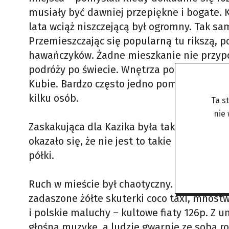
musiały być dawniej przepiękne i bogate. 
lata wciąż niszczejącą był ogromny. Tak s
Przemieszczając się popularną tu rikszą, p
hawańczyków. Żadne mieszkanie nie przypomi
podróży po świecie. Wnętrza pokoi odzwier
Kubie. Bardzo często jedno pomieszczenie p
kilku osób.
Ta s
nie
Zaskakująca dla Kazika była także wizyta w 
okazało się, że nie jest to takie proste. S
półki.
Ruch w mieście był chaotyczny. Obok króli
zadaszone żółte skuterki coco taxi, mnós
i polskie maluchy – kultowe fiaty 126p. Z 
głośną muzykę, a ludzie gwarnie ze sobą ro