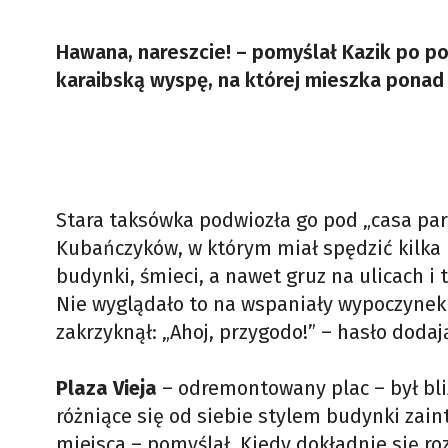
Hawana, nareszcie! – pomyślał Kazik po p
karaibską wyspę, na której mieszka ponad
Stara taksówka podwiozła go pod „casa par
Kubańczyków, w którym miał spędzić kilka 
budynki, śmieci, a nawet gruz na ulicach 
Nie wyglądało to na wspaniały wypoczynek 
zakrzyknął: „Ahoj, przygodo!” – hasło doda
Plaza Vieja
– odremontowany plac – był bl
różniące się od siebie stylem budynki zaint
miejsca – pomyślał. Kiedy dokładnie się ro