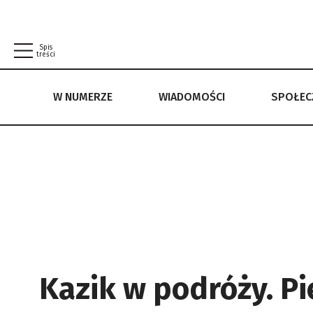
Spis
treści
W NUMERZE
WIADOMOŚCI
SPOŁE
W NUMERZE
WIADOMOŚCI
SPOŁECZEŃSTWO
POLITYKA PRYWATNOŚCI
REGULAMIN
Kazik w podróży. P