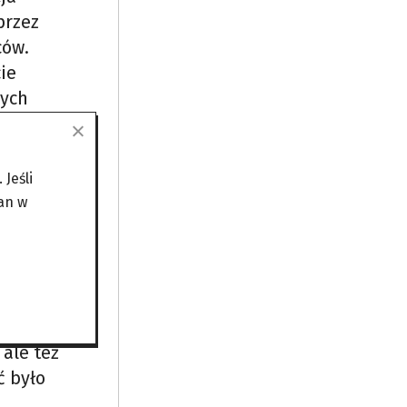
przez
ców.
ie
nych
 na
alni dla
Jeśli
an w
ę, to
uste
 i
ale też
ć było