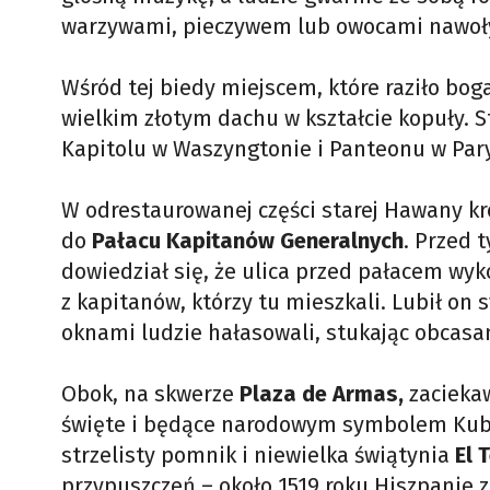
warzywami, pieczywem lub owocami nawoływ
Wśród tej biedy miejscem, które raziło bo
wielkim złotym dachu w kształcie kopuły. 
Kapitolu w Waszyngtonie i Panteonu w Par
W odrestaurowanej części starej Hawany kr
do
Pałacu Kapitanów Generalnych
. Przed
dowiedział się, że ulica przed pałacem wy
z kapitanów, którzy tu mieszkali. Lubił on
oknami ludzie hałasowali, stukając obcasa
Obok, na skwerze
Plaza de Armas,
zacieka
święte i będące narodowym symbolem Kub
strzelisty pomnik i niewielka świątynia
El 
przypuszczeń – około 1519 roku Hiszpanie 