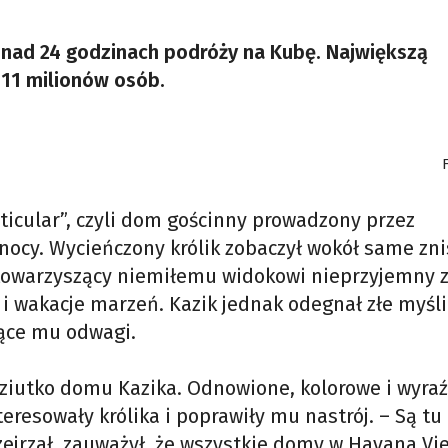
onad 24 godzinach podróży na Kubę. Największą
 11 milionów osób.
F
ticular”, czyli dom gościnny prowadzony przez
nocy. Wycieńczony królik zobaczył wokół same zn
i towarzyszący niemiłemu widokowi nieprzyjemny 
i wakacje marzeń. Kazik jednak odegnał złe myśli
jące mu odwagi.
iziutko domu Kazika. Odnowione, kolorowe i wyra
eresowały królika i poprawiły mu nastrój. – Są tu 
zejrzał, zauważył, że wszystkie domy w Havana Vie