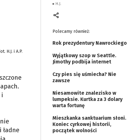
H.J.
Polecamy również:
Rok prezydentury Nawrockiego
ot. H.J. i A.P.
Wyjątkowy szop w Seattle.
Jimothy podbija internet
Czy pies się uśmiecha? Nie
iszczone
zawsze
zapach.
Niesamowite znalezisko w
 i
lumpeksie. Kurtka za 3 dolary
warta fortunę
Mieszkanka sanktuarium słoni.
źnie
Koniec cyrkowej historii,
i ładne
początek wolności
ja