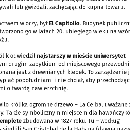
ali lub gwizdali, zachęcając do kupna towaru.
gactwem w oczy, był
El Capitolio
. Budynek publiczn
Stworzono go w latach 20. ubiegłego wieku na wzó
yżu.
ólik odwiedził
najstarszy w mieście uniwersytet
i
 tym drugim zabytkiem od miejscowego przewodni
konana jest z drewnianych klepek. To zarządzenie
 sypiać popołudniami i nie chciał, aby przechodzą
mi o twardą nawierzchnię.
wiło królika ogromne drzewo – La Ceiba, uważane 
y. Także symbolicznym miejscem dla hawańczyk
Templete
zbudowana w 1827 roku. Tu – według
zasiedlili San Cristobal de la Habana (dawna naz