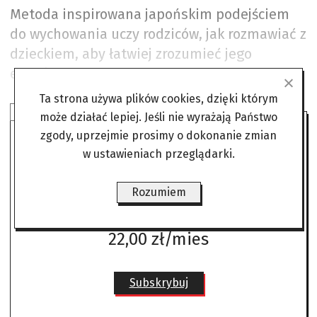
Metoda inspirowana japońskim podejściem
do wychowania uczy rodziców, jak rozmawiać z
dzieckiem, aby łatwiej zrozumieć jego
emocje.
Ta strona używa plików cookies, dzięki którym
SUBSKRYBUJ ANGORĘ
może działać lepiej. Jeśli nie wyrażają Państwo
zgody, uprzejmie prosimy o dokonanie zmian
w ustawieniach przeglądarki.
Czytaj bez żadnych ograniczeń
gdzie i kiedy chcesz.
Rozumiem
Już od
22,00 zł/mies
Subskrybuj