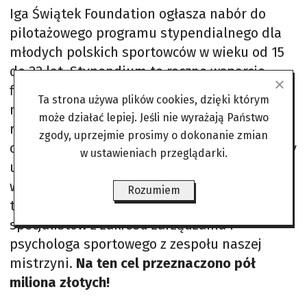
Iga Świątek Foundation ogłasza nabór do
pilotażowego programu stypendialnego dla
młodych polskich sportowców w wieku od 15
do 22 lat. Stypendium to roczne wsparcie
finansowe, a także pozafinansowe dla
Ta strona używa plików cookies, dzięki którym
maksymalnie piątki wybranych zawodników
może działać lepiej. Jeśli nie wyrażają Państwo
reprezentujących nasz kraj w dyscyplinach
zgody, uprzejmie prosimy o dokonanie zmian
olimpijskich. Tenisistka gwarantuje młodzieży
w ustawieniach przeglądarki.
udział w warsztatach mentorskich oraz w
wydarzeniach wspierających rozwój kariery, a
Rozumiem
także dostęp do m.in.: fizjoterapeuty,
specjalistów z zakresu zarządzania i
psychologa sportowego z zespołu naszej
mistrzyni.
Na ten cel przeznaczono pół
miliona złotych!