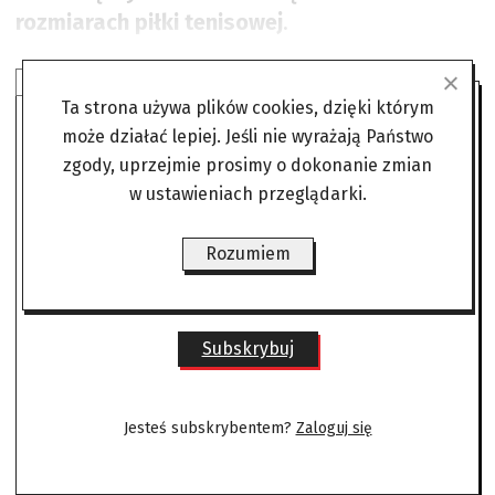
rozmiarach piłki tenisowej
.
SUBSKRYBUJ ANGORĘ
Ta strona używa plików cookies, dzięki którym
może działać lepiej. Jeśli nie wyrażają Państwo
Czytaj bez żadnych ograniczeń
zgody, uprzejmie prosimy o dokonanie zmian
gdzie i kiedy chcesz.
w ustawieniach przeglądarki.
Już od
Rozumiem
22,00 zł/mies
Subskrybuj
Jesteś subskrybentem?
Zaloguj się