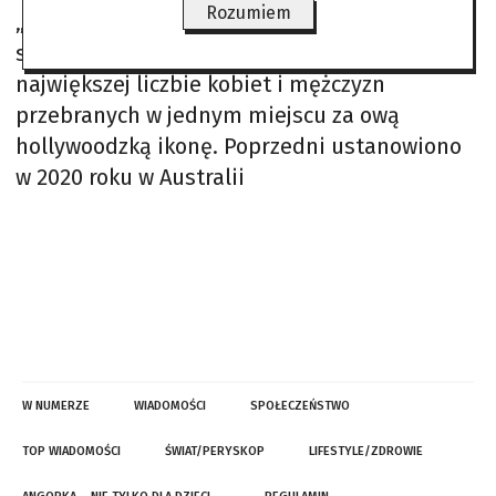
Rozumiem
„sobowtórów” liczył ponad 254 osoby – tym
samym padł nowy rekord Guinnessa w
największej liczbie kobiet i mężczyzn
przebranych w jednym miejscu za ową
hollywoodzką ikonę. Poprzedni ustanowiono
w 2020 roku w Australii
W NUMERZE
WIADOMOŚCI
SPOŁECZEŃSTWO
TOP WIADOMOŚCI
ŚWIAT/PERYSKOP
LIFESTYLE/ZDROWIE