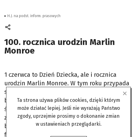
H.J. na podst. inform. prasowych
100. rocznica urodzin Marlin
Monroe
1 czerwca to Dzień Dziecka, ale i rocznica
urodzin Marlin Monroe. W tym roku przypada
sto lat od przyjścia na świat tej gwiazdy show
biznesu. Fani amerykańskiej aktorki
Ta strona używa plików cookies, dzięki którym
świętowali w Palm Springs (Kalifornia, USA)
może działać lepiej. Jeśli nie wyrażają Państwo
zgody, uprzejmie prosimy o dokonanie zmian
zakładając jasne peruki i przebierając się w
w ustawieniach przeglądarki.
białą sukienkę, w której Monroe zagrała w
filmie „Słomiany wdowiec”. Tłum