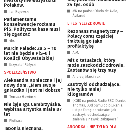
niestety nie wszystkich
34 tys. osób
Polaków.
MK na podst.: Diario de Ávila,
Jan Rojewski
Ávilared
Parlamentarne
LIFESTYLE/ZDROWIE
konsekwencje rozłamu
PiS. Polityczna kasa musi
Rezonans magnetyczny –
się zgadzać
Polacy coraz częściej
traktują go jako
4bs
profilaktykę
Marcin Palade: Za 5 – 10
lat nie będzie PiS-u i
A.M.
Koalicji Obywatelskiej
Mit o tatuażach, który
może zaszkodzić zdrowiu.
Krzysztof Różycki
Zastanów się trzy razy
SPOŁECZEŃSTWO
Andrzej Marciniak
Aleksandra Konieczna i jej
Zastrzyki odchudzające.
nowy dom. „Mam swoje
Nie tylko mniej
gniazdko i jest mi dobrze”
kilogramów
Tomasz Gawiński
(KGB) na podst. Radio BBC, Daniel
Nie żyje Iga Cembrzyńska.
Thomas, „Od płynu do płukania
Wybitna artystka miała 87
ust po farbę do włosów: jak
lat
zastrzyki odchudzające
zmieniają nawyki zakupowe”
Plotkara
ANGORKA - NIE TYLKO DLA
Japonia nieznana.