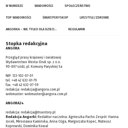
W NUMERZE
WIADOMOŚCI
SPOŁECZEŃSTWO
TOP WIADOMOŚCI
ŚWIAT/PERYSKOP
LIFESTYLE/ZDROWIE
ANGORKA – NIE TYLKO DLA DZIECI…
REGULAMIN
Stopka redakcyjna
ANGORA
Przegląd prasy krajowej i światowej
Wydawnictwo Westa-Druk sp. z o.o.
90-007 Łódź, pl. Komuny Paryskiej 5a
NIP. 123-102-07-01
tel. +48 42 632-61-79
fax. +48 42 632-07-59
redakcja:
redakcja@angora.com.pl
webmaster:
webmaster@angora.com.pl
ANGORA24
redakcja:
redakcja@truestory.pl
Redakcja Angorki:
Redaktor naczelna: Agnieszka Pacho Zespół: Hanna
Jocek, Mirosława Kamińska, Anna Ożga, Małgorzata Kopeć, Mateusz
Koprowski, Dominika Kowal