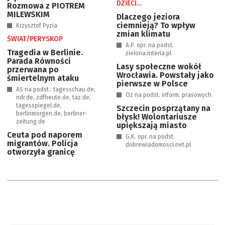
DZIECI...
Rozmowa z PIOTREM
MILEWSKIM
Dlaczego jeziora
ciemnieją? To wpływ
Krzysztof Pyzia
zmian klimatu
ŚWIAT/PERYSKOP
A.P. opr. na podst.
Tragedia w Berlinie.
zielona.interia.pl
Parada Równości
Lasy społeczne wokół
przerwana po
Wrocławia. Powstały jako
śmiertelnym ataku
pierwsze w Polsce
AS na podst.: tagesschau.de,
Oz na podst. inform. prasowych
ndr.de, zdfheute.de, taz.de,
tagesspiegel.de,
Szczecin posprzątany na
berlinmorgen.de, berliner-
błysk! Wolontariusze
zeitung.de
upiększają miasto
Ceuta pod naporem
G.K. opr. na podst.
migrantów. Policja
dobrewiadomosci.net.pl
otworzyła granicę