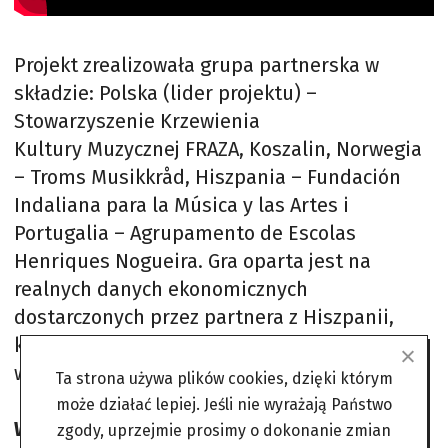
Projekt zrealizowała grupa partnerska w
składzie: Polska (lider projektu) –
Stowarzyszenie Krzewienia
Kultury Muzycznej FRAZA, Koszalin, Norwegia
– Troms Musikkråd, Hiszpania – Fundación
Indaliana para la Música y las Artes i
Portugalia – Agrupamento de Escolas
Henriques Nogueira. Gra oparta jest na
realnych danych ekonomicznych
dostarczonych przez partnera z Hiszpanii,
który od 20 lat z powodzeniem prowadzi
własny klub muzyczny Clasijazz.
Ta strona używa plików cookies, dzięki którym
może działać lepiej. Jeśli nie wyrażają Państwo
Więcej informacji o projekcie na stronie
zgody, uprzejmie prosimy o dokonanie zmian