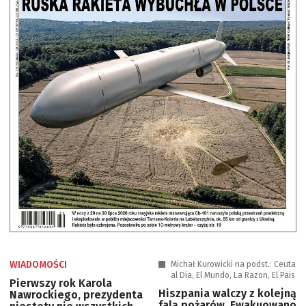
WIADOMOŚCI
Michał Kurowicki na podst.: Ceuta
al Dia, El Mundo, La Razon, El Pais
Pierwszy rok Karola
Hiszpania walczy z kolejną
Nawrockiego, prezydenta
falą pożarów. Ewakuowano