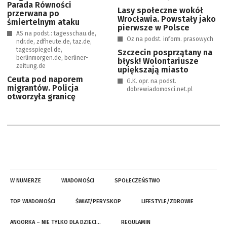
Parada Równości
Lasy społeczne wokół
przerwana po
Wrocławia. Powstały jako
śmiertelnym ataku
pierwsze w Polsce
AS na podst.: tagesschau.de,
Oz na podst. inform. prasowych
ndr.de, zdfheute.de, taz.de,
tagesspiegel.de,
Szczecin posprzątany na
berlinmorgen.de, berliner-
błysk! Wolontariusze
zeitung.de
upiększają miasto
Ceuta pod naporem
G.K. opr. na podst.
migrantów. Policja
dobrewiadomosci.net.pl
otworzyła granicę
W NUMERZE
WIADOMOŚCI
SPOŁECZEŃSTWO
TOP WIADOMOŚCI
ŚWIAT/PERYSKOP
LIFESTYLE/ZDROWIE
ANGORKA – NIE TYLKO DLA DZIECI…
REGULAMIN