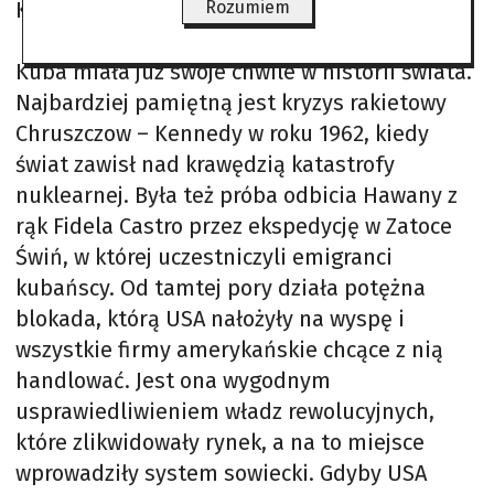
Kubańczycy go przywitają…
Rozumiem
Kuba miała już swoje chwile w historii świata.
Najbardziej pamiętną jest kryzys rakietowy
Chruszczow – Kennedy w roku 1962, kiedy
świat zawisł nad krawędzią katastrofy
nuklearnej. Była też próba odbicia Hawany z
rąk Fidela Castro przez ekspedycję w Zatoce
Świń, w której uczestniczyli emigranci
kubańscy. Od tamtej pory działa potężna
blokada, którą USA nałożyły na wyspę i
wszystkie firmy amerykańskie chcące z nią
handlować. Jest ona wygodnym
usprawiedliwieniem władz rewolucyjnych,
które zlikwidowały rynek, a na to miejsce
wprowadziły system sowiecki. Gdyby USA