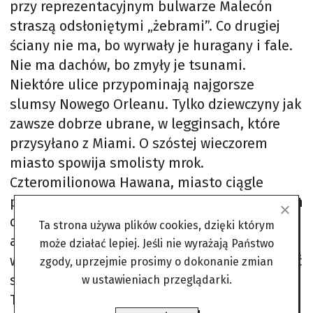
przy reprezentacyjnym bulwarze Malecón
straszą odsłoniętymi „żebrami”. Co drugiej
ściany nie ma, bo wyrwały je huragany i fale.
Nie ma dachów, bo zmyły je tsunami.
Niektóre ulice przypominają najgorsze
slumsy Nowego Orleanu. Tylko dziewczyny jak
zawsze dobrze ubrane, w legginsach, które
przysyłano z Miami. O szóstej wieczorem
miasto spowija smolisty mrok.
Czteromilionowa Hawana, miasto ciągle
piękne za dnia i magiczne, zapada się w pełen
dzikich dźwięków czyściec. Kto mógł – uciekł,
Ta strona używa plików cookies, dzięki którym
ale ludności wciąż przybywa, bo w tropiku
może działać lepiej. Jeśli nie wyrażają Państwo
wszystko się nawzajem morduje, to i odradzać
zgody, uprzejmie prosimy o dokonanie zmian
się musi gwałtownie, jak to na Kubie. Jeśli
w ustawieniach przeglądarki.
Trump chce tego życia spróbować,