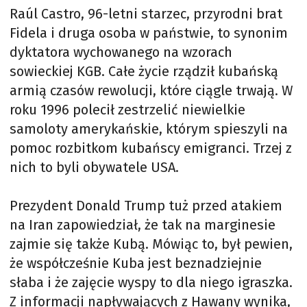
Raúl Castro, 96-letni starzec, przyrodni brat
Fidela i druga osoba w państwie, to synonim
dyktatora wychowanego na wzorach
sowieckiej KGB. Całe życie rządził kubańską
armią czasów rewolucji, które ciągle trwają. W
roku 1996 polecił zestrzelić niewielkie
samoloty amerykańskie, którym spieszyli na
pomoc rozbitkom kubańscy emigranci. Trzej z
nich to byli obywatele USA.
Prezydent Donald Trump tuż przed atakiem
na Iran zapowiedział, że tak na marginesie
zajmie się także Kubą. Mówiąc to, był pewien,
że współcześnie Kuba jest beznadziejnie
słaba i że zajęcie wyspy to dla niego igraszka.
Z informacji napływających z Hawany wynika,