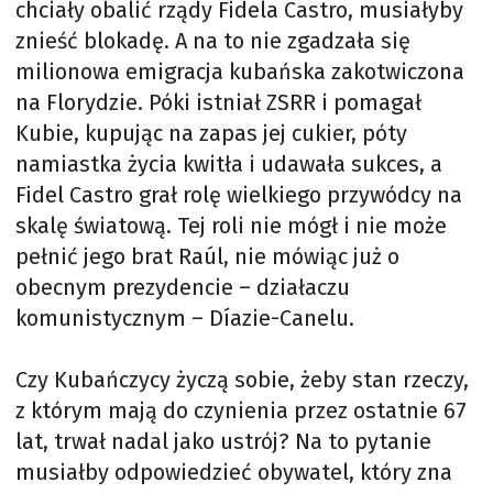
chciały obalić rządy Fidela Castro, musiałyby
znieść blokadę. A na to nie zgadzała się
milionowa emigracja kubańska zakotwiczona
na Florydzie. Póki istniał ZSRR i pomagał
Kubie, kupując na zapas jej cukier, póty
namiastka życia kwitła i udawała sukces, a
Fidel Castro grał rolę wielkiego przywódcy na
skalę światową. Tej roli nie mógł i nie może
pełnić jego brat Raúl, nie mówiąc już o
obecnym prezydencie – działaczu
komunistycznym – Díazie-Canelu.
Czy Kubańczycy życzą sobie, żeby stan rzeczy,
z którym mają do czynienia przez ostatnie 67
lat, trwał nadal jako ustrój? Na to pytanie
musiałby odpowiedzieć obywatel, który zna