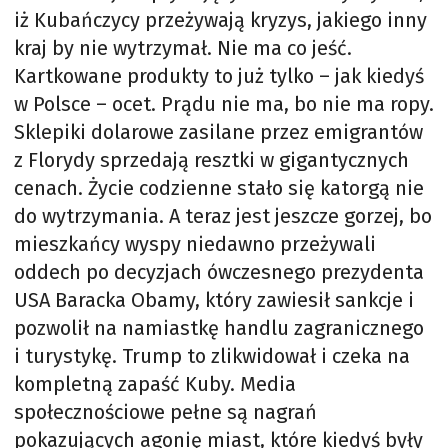
iż Kubańczycy przeżywają kryzys, jakiego inny
kraj by nie wytrzymał. Nie ma co jeść.
Kartkowane produkty to już tylko – jak kiedyś
w Polsce – ocet. Prądu nie ma, bo nie ma ropy.
Sklepiki dolarowe zasilane przez emigrantów
z Florydy sprzedają resztki w gigantycznych
cenach. Życie codzienne stało się katorgą nie
do wytrzymania. A teraz jest jeszcze gorzej, bo
mieszkańcy wyspy niedawno przeżywali
oddech po decyzjach ówczesnego prezydenta
USA Baracka Obamy, który zawiesił sankcje i
pozwolił na namiastkę handlu zagranicznego
i turystykę. Trump to zlikwidował i czeka na
kompletną zapaść Kuby. Media
społecznościowe pełne są nagrań
pokazujących agonię miast, które kiedyś były