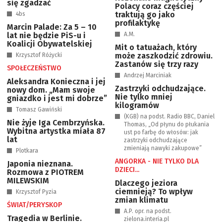
się zgadzać
Polacy coraz częściej
traktują go jako
4bs
profilaktykę
Marcin Palade: Za 5 – 10
lat nie będzie PiS-u i
A.M.
Koalicji Obywatelskiej
Mit o tatuażach, który
może zaszkodzić zdrowiu.
Krzysztof Różycki
Zastanów się trzy razy
SPOŁECZEŃSTWO
Andrzej Marciniak
Aleksandra Konieczna i jej
Zastrzyki odchudzające.
nowy dom. „Mam swoje
Nie tylko mniej
gniazdko i jest mi dobrze”
kilogramów
Tomasz Gawiński
(KGB) na podst. Radio BBC, Daniel
Nie żyje Iga Cembrzyńska.
Thomas, „Od płynu do płukania
Wybitna artystka miała 87
ust po farbę do włosów: jak
lat
zastrzyki odchudzające
zmieniają nawyki zakupowe”
Plotkara
ANGORKA - NIE TYLKO DLA
Japonia nieznana.
DZIECI...
Rozmowa z PIOTREM
MILEWSKIM
Dlaczego jeziora
ciemnieją? To wpływ
Krzysztof Pyzia
zmian klimatu
ŚWIAT/PERYSKOP
A.P. opr. na podst.
Tragedia w Berlinie.
zielona.interia.pl