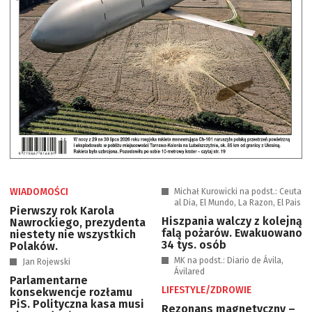
WIADOMOŚCI
Michał Kurowicki na podst.: Ceuta
al Dia, El Mundo, La Razon, El Pais
Pierwszy rok Karola
Hiszpania walczy z kolejną
Nawrockiego, prezydenta
falą pożarów. Ewakuowano
niestety nie wszystkich
34 tys. osób
Polaków.
MK na podst.: Diario de Ávila,
Jan Rojewski
Ávilared
Parlamentarne
LIFESTYLE/ZDROWIE
konsekwencje rozłamu
PiS. Polityczna kasa musi
Rezonans magnetyczny –