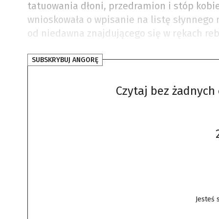
tatuowania dłoni, przedramion i stóp kobiet
wnioskowała o wpisanie na listę słynnego 
od niedawna znajdującego się w rękach re
SUBSKRYBUJ ANGORĘ
Czytaj bez żadnych 
Jesteś