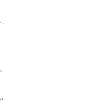
 –
.
o
yki