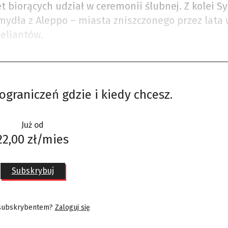
 biorących udział w ceremonii ślubnej. Z kolei Sy
mydła z Aleppo – miasta zniszczonego przez lata 
beliantów.
ograniczeń gdzie i kiedy chcesz.
Już od
22,00 zł/mies
Subskrybuj
 subskrybentem?
Zaloguj się