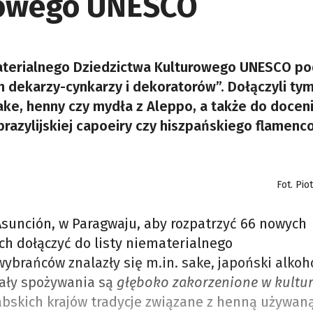
rowego UNESCO
terialnego Dziedzictwa Kulturowego UNESCO po
 dekarzy-cynkarzy i dekoratorów”. Dołączyli ty
e, henny czy mydła z Aleppo, a także do docen
brazylijskiej capoeiry czy hiszpańskiego flamenc
Fot. Pi
Asunción, w Paragwaju, aby rozpatrzyć 66 nowych
h dołączyć do listy niematerialnego
ybrańców znalazły się m.in. sake, japoński alkoh
uały spożywania są
głęboko zakorzenione w kultu
abskich krajów tradycje związane z henną używan