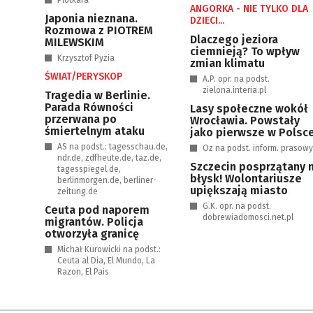
Plotkara
ANGORKA - NIE TYLKO DLA
Japonia nieznana.
DZIECI...
Rozmowa z PIOTREM
Dlaczego jeziora
MILEWSKIM
ciemnieją? To wpływ
Krzysztof Pyzia
zmian klimatu
ŚWIAT/PERYSKOP
A.P. opr. na podst.
zielona.interia.pl
Tragedia w Berlinie.
Parada Równości
Lasy społeczne wokół
przerwana po
Wrocławia. Powstały
śmiertelnym ataku
jako pierwsze w Polsc
AS na podst.: tagesschau.de,
Oz na podst. inform. prasow
ndr.de, zdfheute.de, taz.de,
Szczecin posprzątany 
tagesspiegel.de,
błysk! Wolontariusze
berlinmorgen.de, berliner-
upiększają miasto
zeitung.de
G.K. opr. na podst.
Ceuta pod naporem
dobrewiadomosci.net.pl
migrantów. Policja
otworzyła granicę
Michał Kurowicki na podst.:
Ceuta al Dia, El Mundo, La
Razon, El Pais