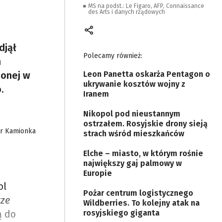
MS na podst.: Le Figaro, AFP, Connaissance
des Arts i danych rządowych
djął
Polecamy również:
m
ionej w
Leon Panetta oskarża Pentagon o
ukrywanie kosztów wojny z
o.
Iranem
Nikopol pod nieustannym
ostrzałem. Rosyjskie drony sieją
otr Kamionka
strach wśród mieszkańców
Elche – miasto, w którym rośnie
największy gaj palmowy w
Europie
ol
Pożar centrum logistycznego
rze
Wildberries. To kolejny atak na
ą do
rosyjskiego giganta