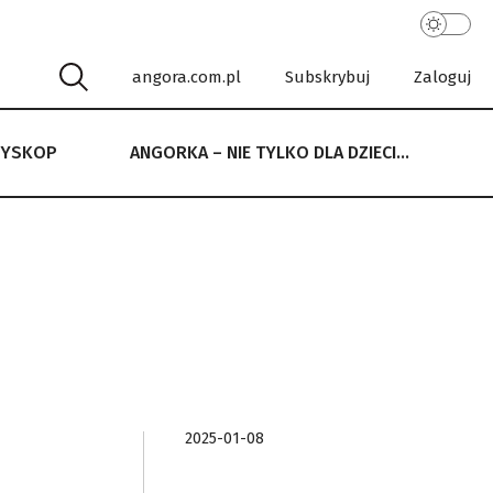
angora.com.pl
Subskrybuj
Zaloguj
RYSKOP
ANGORKA – NIE TYLKO DLA DZIECI…
 NIE TYLKO DLA DZIECI…
2025-01-08