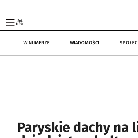
Spis
treści
W NUMERZE
WIADOMOŚCI
SPOŁE
W NUMERZE
WIADOMOŚCI
SPOŁECZEŃSTWO
POLITYKA PRYWATNOŚCI
REGULAMIN
Paryskie dachy na l