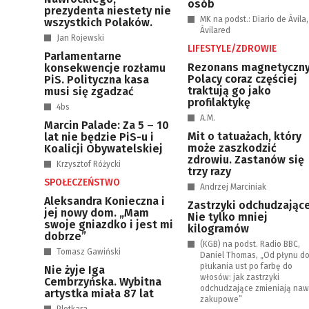
osób
prezydenta niestety nie
MK na podst.: Diario de Ávila,
wszystkich Polaków.
Ávilared
Jan Rojewski
LIFESTYLE/ZDROWIE
Parlamentarne
Rezonans magnetyczny
konsekwencje rozłamu
Polacy coraz częściej
PiS. Polityczna kasa
traktują go jako
musi się zgadzać
profilaktykę
4bs
A.M.
Marcin Palade: Za 5 – 10
Mit o tatuażach, który
lat nie będzie PiS-u i
może zaszkodzić
Koalicji Obywatelskiej
zdrowiu. Zastanów się
Krzysztof Różycki
trzy razy
SPOŁECZEŃSTWO
Andrzej Marciniak
Aleksandra Konieczna i
Zastrzyki odchudzające
jej nowy dom. „Mam
Nie tylko mniej
swoje gniazdko i jest mi
kilogramów
dobrze”
(KGB) na podst. Radio BBC,
Tomasz Gawiński
Daniel Thomas, „Od płynu d
płukania ust po farbę do
Nie żyje Iga
włosów: jak zastrzyki
Cembrzyńska. Wybitna
odchudzające zmieniają naw
artystka miała 87 lat
zakupowe”