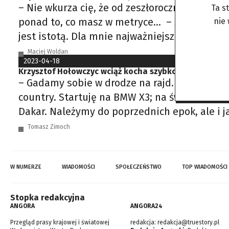
– Nie wkurza cię, że od zeszłorocznych osiemd
Ta s
ponad to, co masz w metryce… – Świetnie sobi
nie
jest istotą. Dla mnie najważniejsze jest, jak
Maciej Woldan
2023-04-18
Krzysztof Hołowczyc wciąż kocha szybkość [WYWIAD
– Gadamy sobie w drodze na rajd. Ciągle star
country. Startuję na BMW X3; na świecie jest
Dakar. Należymy do poprzednich epok, ale i j
Tomasz Zimoch
W NUMERZE
WIADOMOŚCI
SPOŁECZEŃSTWO
TOP WIADOMOŚCI
Stopka redakcyjna
ANGORA
ANGORA24
Przegląd prasy krajowej i światowej
redakcja:
redakcja@truestory.pl