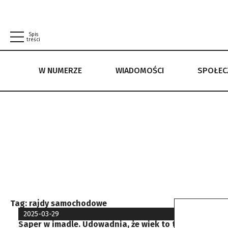
Spis
treści
W NUMERZE
WIADOMOŚCI
SPOŁE
W NUMERZE
WIADOMOŚCI
SPOŁECZEŃSTWO
POLITYKA PRYWATNOŚCI
REGULAMIN
Tag:
rajdy samochodowe
2025-03-29
Saper w imadle. Udowadnia, że wiek to tylko liczba