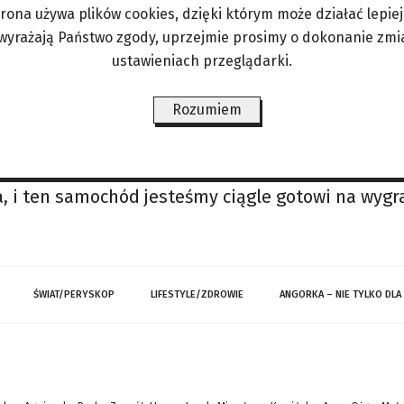
ziesiątych urodzin wielu traktuje cię przez pryzma
trona używa plików cookies, dzięki którym może działać lepiej. 
e zdaję sprawę z mojego wieku, bo jeszcze potrafi
 wyrażają Państwo zgody, uprzejmie prosimy o dokonanie zmi
ustawieniach przeglądarki.
ą mam relację ze swoim otoczeniem, które – co natu
Rozumiem
 TOMASZA ZIMOCHA]
tujesz. – Pierwsza eliminacja mistrzostw Polski 
 tylko kilka takich samochodów zbudowanych przez
a, i ten samochód jesteśmy ciągle gotowi na wygr
ŚWIAT/PERYSKOP
LIFESTYLE/ZDROWIE
ANGORKA – NIE TYLKO DLA