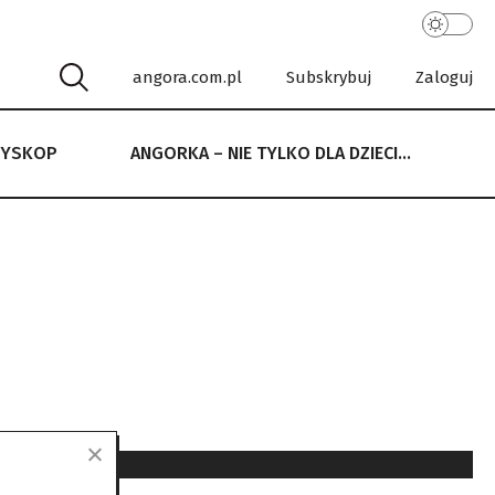
angora.com.pl
Subskrybuj
Zaloguj
RYSKOP
ANGORKA – NIE TYLKO DLA DZIECI…
 NIE TYLKO DLA DZIECI…