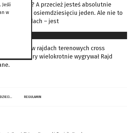
t tej liczby? A przecież jesteś absolutnie
Jeśli
ę liczyć do osiemdziesięciu jeden. Ale nie to
an w
ralne w rajdach – jest
Baja Drawsko w rajdach terenowych cross
 zespół, który wielokrotnie wygrywał Rajd
ane.
 DZIECI…
REGULAMIN