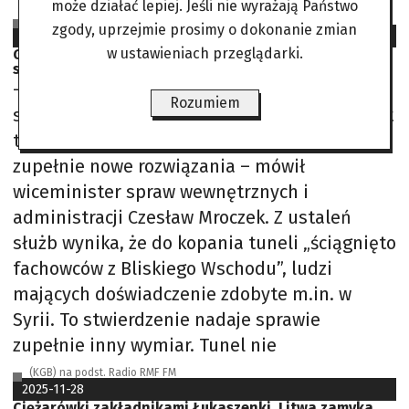
może działać lepiej. Jeśli nie wyrażają Państwo
Opr. AJS na podst. Fox News, PAP
zgody, uprzejmie prosimy o dokonanie zmian
2025-12-24
w ustawieniach przeglądarki.
Gdy mury nie wystarczą. Rosja i Białoruś ma inne
sposoby na atakowanie
– Kopanie tych tuneli oznacza, że nasza
Rozumiem
skuteczność w powstrzymywaniu migracji jest
tak duża, że zdecydowano się na
zupełnie nowe rozwiązania – mówił
wiceminister spraw wewnętrznych i
administracji Czesław Mroczek. Z ustaleń
służb wynika, że do kopania tuneli „ściągnięto
fachowców z Bliskiego Wschodu”, ludzi
mających doświadczenie zdobyte m.in. w
Syrii. To stwierdzenie nadaje sprawie
zupełnie inny wymiar. Tunel nie
(KGB) na podst. Radio RMF FM
2025-11-28
Ciężarówki zakładnikami Łukaszenki. Litwa zamyka