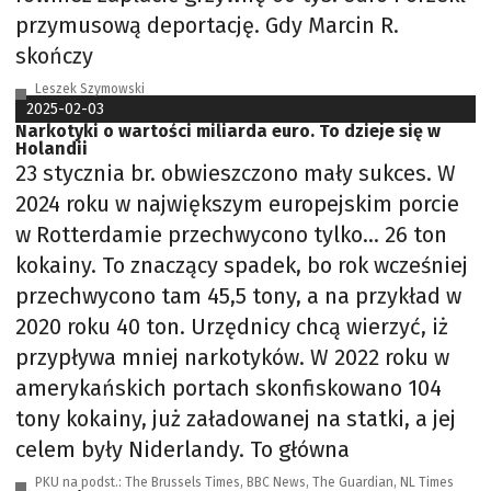
przymusową deportację. Gdy Marcin R.
skończy
Leszek Szymowski
2025-02-03
Narkotyki o wartości miliarda euro. To dzieje się w
Holandii
23 stycznia br. obwieszczono mały sukces. W
2024 roku w największym europejskim porcie
w Rotterdamie przechwycono tylko… 26 ton
kokainy. To znaczący spadek, bo rok wcześniej
przechwycono tam 45,5 tony, a na przykład w
2020 roku 40 ton. Urzędnicy chcą wierzyć, iż
przypływa mniej narkotyków. W 2022 roku w
amerykańskich portach skonfiskowano 104
tony kokainy, już załadowanej na statki, a jej
celem były Niderlandy. To główna
PKU na podst.: The Brussels Times, BBC News, The Guardian, NL Times