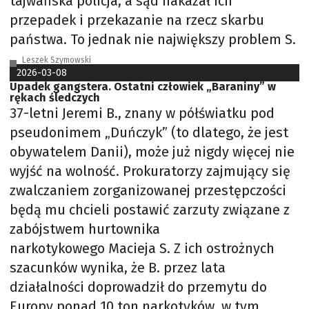
tajwańska policja, a sąd nakazał ich
przepadek i przekazanie na rzecz skarbu
państwa. To jednak nie największy problem S.
Leszek Szymowski
2026-03-08
Upadek gangstera. Ostatni człowiek „Baraniny” w
rękach śledczych
37-letni Jeremi B., znany w półświatku pod
pseudonimem „Duńczyk” (to dlatego, że jest
obywatelem Danii), może już nigdy więcej nie
wyjść na wolność. Prokuratorzy zajmujący się
zwalczaniem zorganizowanej przestępczości
będą mu chcieli postawić zarzuty związane z
zabójstwem hurtownika
narkotykowego Macieja S. Z ich ostrożnych
szacunków wynika, że B. przez lata
działalności doprowadził do przemytu do
Europy ponad 10 ton narkotyków, w tym