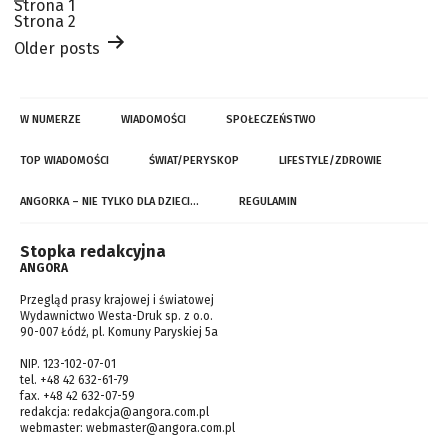
Stronicowanie
Strona 1
wpisów
Strona 2
Older
posts
W NUMERZE
WIADOMOŚCI
SPOŁECZEŃSTWO
TOP WIADOMOŚCI
ŚWIAT/PERYSKOP
LIFESTYLE/ZDROWIE
ANGORKA – NIE TYLKO DLA DZIECI…
REGULAMIN
Stopka redakcyjna
ANGORA
Przegląd prasy krajowej i światowej
Wydawnictwo Westa-Druk sp. z o.o.
90-007 Łódź, pl. Komuny Paryskiej 5a
NIP. 123-102-07-01
tel. +48 42 632-61-79
fax. +48 42 632-07-59
redakcja:
redakcja@angora.com.pl
webmaster:
webmaster@angora.com.pl