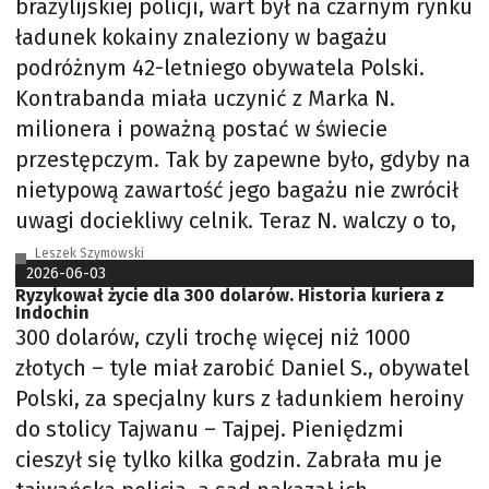
brazylijskiej policji, wart był na czarnym rynku
ładunek kokainy znaleziony w bagażu
podróżnym 42-letniego obywatela Polski.
Kontrabanda miała uczynić z Marka N.
milionera i poważną postać w świecie
przestępczym. Tak by zapewne było, gdyby na
nietypową zawartość jego bagażu nie zwrócił
uwagi dociekliwy celnik. Teraz N. walczy o to,
Leszek Szymowski
2026-06-03
Ryzykował życie dla 300 dolarów. Historia kuriera z
Indochin
300 dolarów, czyli trochę więcej niż 1000
złotych – tyle miał zarobić Daniel S., obywatel
Polski, za specjalny kurs z ładunkiem heroiny
do stolicy Tajwanu – Tajpej. Pieniędzmi
cieszył się tylko kilka godzin. Zabrała mu je