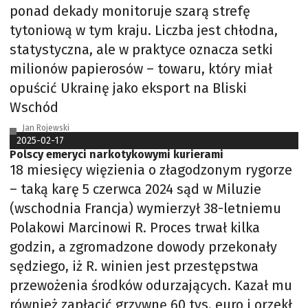
ponad dekady monitoruje szarą strefę
tytoniową w tym kraju. Liczba jest chłodna,
statystyczna, ale w praktyce oznacza setki
milionów papierosów – towaru, który miał
opuścić Ukrainę jako eksport na Bliski
Wschód
Jan Rojewski
2025-02-17
Polscy emeryci narkotykowymi kurierami
18 miesięcy więzienia o złagodzonym rygorze
– taką karę 5 czerwca 2024 sąd w Miluzie
(wschodnia Francja) wymierzył 38-letniemu
Polakowi Marcinowi R. Proces trwał kilka
godzin, a zgromadzone dowody przekonały
sędziego, iż R. winien jest przestępstwa
przewożenia środków odurzających. Kazał mu
również zapłacić grzywnę 60 tys. euro i orzekł