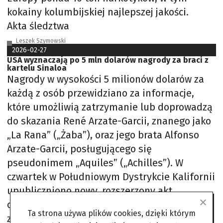
kokainy kolumbijskiej najlepszej jakości.
Akta śledztwa
Leszek Szymowski
2026-02-27
USA wyznaczają po 5 mln dolarów nagrody za braci z
kartelu Sinaloa
Nagrody w wysokości 5 milionów dolarów za
każdą z osób przewidziano za informacje,
które umożliwią zatrzymanie lub doprowadzą
do skazania René Arzate-Garcii, znanego jako
„La Rana” („Żaba”), oraz jego brata Alfonso
Arzate-Garcii, posługującego się
pseudonimem „Aquiles” („Achilles”). W
czwartek w Południowym Dystrykcie Kalifornii
upubliczniono nowy, rozszerzony akt
oskarżenia, w którym René Arzate-Garcii
Ta strona używa plików cookies, dzięki którym
zarzucono m.in. narkoterroryzm,