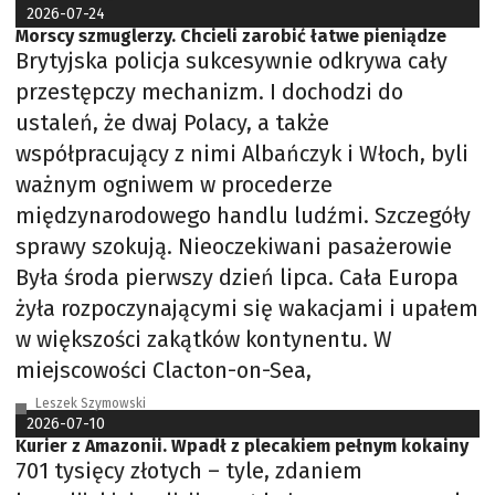
2026-07-24
Morscy szmuglerzy. Chcieli zarobić łatwe pieniądze
Brytyjska policja sukcesywnie odkrywa cały
przestępczy mechanizm. I dochodzi do
ustaleń, że dwaj Polacy, a także
współpracujący z nimi Albańczyk i Włoch, byli
ważnym ogniwem w procederze
międzynarodowego handlu ludźmi. Szczegóły
sprawy szokują. Nieoczekiwani pasażerowie
Była środa pierwszy dzień lipca. Cała Europa
żyła rozpoczynającymi się wakacjami i upałem
w większości zakątków kontynentu. W
miejscowości Clacton-on-Sea,
Leszek Szymowski
2026-07-10
Kurier z Amazonii. Wpadł z plecakiem pełnym kokainy
701 tysięcy złotych – tyle, zdaniem