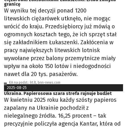
granicę
W wyniku tej decyzji ponad 1200
litewskich ciężarówek utknęło, nie mogąc
wrócić do kraju. Przedsiębiorcy już mówią o
ogromnych kosztach tego, że ich sprzęt stał
się zakładnikiem Łukaszenki. Zakłócenia w
pracy największych litewskich lotnisk
wywołane przez balony przemytnicze miały
wpływ na około 150 lotów i niedogodności
nawet dla 20 tys. pasażerów.
KA na podst.: lrt.lt, bnn-news.com
2025-08-25
Ukraina. Papierosowa szara strefa rujnuje budżet
W kwietniu 2025 roku każdy szósty papieros
zapalany na Ukrainie pochodził z
nielegalnego źródła. 16,25 procent – tak
precyzyjnie policzyła agencja Kantar, która od