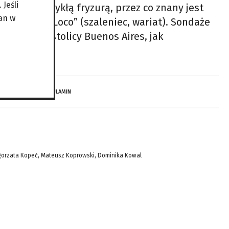
Jeśli
e się niezwykłą fryzurą, przez co znany jest
an w
ował ją „El Loco” (szaleniec, wariat). Sondaże
zarówno w stolicy Buenos Aires, jak
 DZIECI…
REGULAMIN
gorzata Kopeć, Mateusz Koprowski, Dominika Kowal