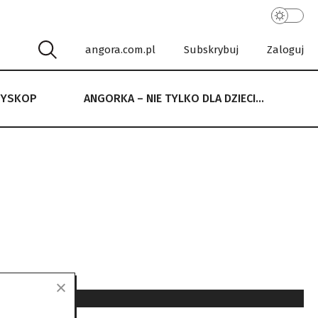
angora.com.pl
Subskrybuj
Zaloguj
RYSKOP
ANGORKA – NIE TYLKO DLA DZIECI…
 NIE TYLKO DLA DZIECI…