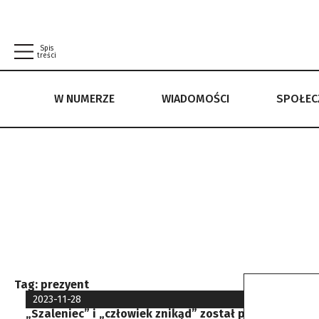
Spis
treści
W NUMERZE
WIADOMOŚCI
SPOŁE
W NUMERZE
WIADOMOŚCI
SPOŁECZEŃSTWO
POLITYKA PRYWATNOŚCI
REGULAMIN
Tag:
prezyent
2023-11-28
„Szaleniec” i „człowiek znikąd” został prezydentem. 