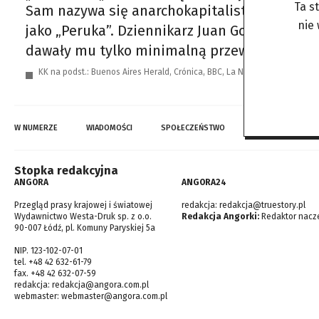
Ta s
Sam nazywa się anarchokapitalistą, a wielu m
nie
jako „Peruka”. Dziennikarz Juan Gonzalez, auto
dawały mu tylko minimalną przewagę, Milei uz
KK na podst.: Buenos Aires Herald, Crónica, BBC, La Nación, Reuters, AFP
W NUMERZE
WIADOMOŚCI
SPOŁECZEŃSTWO
TOP WIADOMOŚCI
Stopka redakcyjna
ANGORA
ANGORA24
Przegląd prasy krajowej i światowej
redakcja:
redakcja@truestory.pl
Wydawnictwo Westa-Druk sp. z o.o.
Redakcja Angorki:
Redaktor nacze
90-007 Łódź, pl. Komuny Paryskiej 5a
NIP. 123-102-07-01
tel. +48 42 632-61-79
fax. +48 42 632-07-59
redakcja:
redakcja@angora.com.pl
webmaster:
webmaster@angora.com.pl