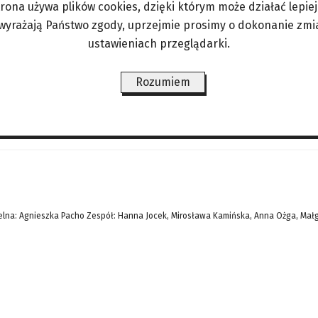
trona używa plików cookies, dzięki którym może działać lepiej. 
ówi o nim, że to argentyński Trump. Milei popisuj
 wyrażają Państwo zgody, uprzejmie prosimy o dokonanie zmi
r biografii tego ekscentrycznego polityka, zatytuł
ustawieniach przeglądarki.
yskał jednak aż 56 proc. głosów, a zatriumfował 
, Der Spiegel
Rozumiem
ŚWIAT/PERYSKOP
LIFESTYLE/ZDROWIE
ANGORKA – NIE TYLKO DLA
lna: Agnieszka Pacho Zespół: Hanna Jocek, Mirosława Kamińska, Anna Ożga, Mał