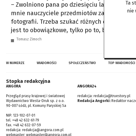
Ta s
– Zwolniono pana po dziesięciu latach prac
nie
mnie nauczyciele przedmiotów zawodowych pow
fotografii. Trzeba szukać różnych dróg dotar
jest to obowiązkowe, tylko po to, by czerpać
Tomasz Zimoch
W NUMERZE
WIADOMOŚCI
SPOŁECZEŃSTWO
TOP WIADOMOŚCI
Stopka redakcyjna
ANGORA
ANGORA24
Przegląd prasy krajowej i światowej
redakcja:
redakcja@truestory.pl
Wydawnictwo Westa-Druk sp. z o.o.
Redakcja Angorki:
Redaktor nacze
90-007 Łódź, pl. Komuny Paryskiej 5a
NIP. 123-102-07-01
tel. +48 42 632-61-79
fax. +48 42 632-07-59
redakcja:
redakcja@angora.com.pl
webmaster:
webmaster@angora.com.pl