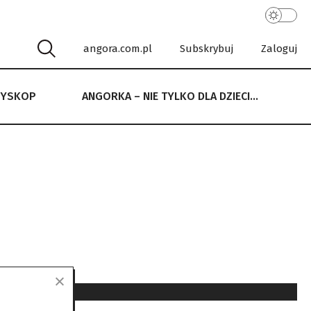
angora.com.pl
Subskrybuj
Zaloguj
RYSKOP
ANGORKA – NIE TYLKO DLA DZIECI…
 NIE TYLKO DLA DZIECI…