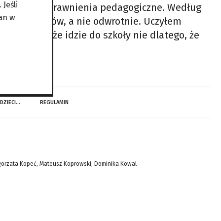
Jeśli
m wszelkie uprawnienia pedagogiczne. Według
an w
ą dla uczniów, a nie odwrotnie. Uczyłem
oczekiwać, że idzie do szkoły nie dlatego, że
 DZIECI…
REGULAMIN
gorzata Kopeć, Mateusz Koprowski, Dominika Kowal