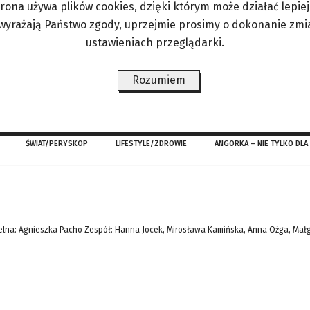
trona używa plików cookies, dzięki którym może działać lepiej. 
y w szkole w Sosnowcu. – Jestem fotografem, ma
 wyrażają Państwo zgody, uprzejmie prosimy o dokonanie zmi
inni być praktykami, a nie tylko teoretykami. S
ustawieniach przeglądarki.
cia do młodych. Zapomnieliśmy, że uczeń powinien 
Rozumiem
ŚWIAT/PERYSKOP
LIFESTYLE/ZDROWIE
ANGORKA – NIE TYLKO DLA
lna: Agnieszka Pacho Zespół: Hanna Jocek, Mirosława Kamińska, Anna Ożga, Mał