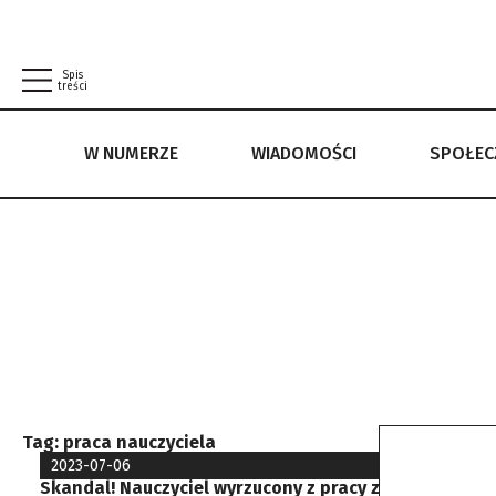
Spis
treści
W NUMERZE
WIADOMOŚCI
SPOŁE
W NUMERZE
WIADOMOŚCI
SPOŁECZEŃSTWO
POLITYKA PRYWATNOŚCI
REGULAMIN
Tag:
praca nauczyciela
2023-07-06
Skandal! Nauczyciel wyrzucony z pracy za zbyt dobre 