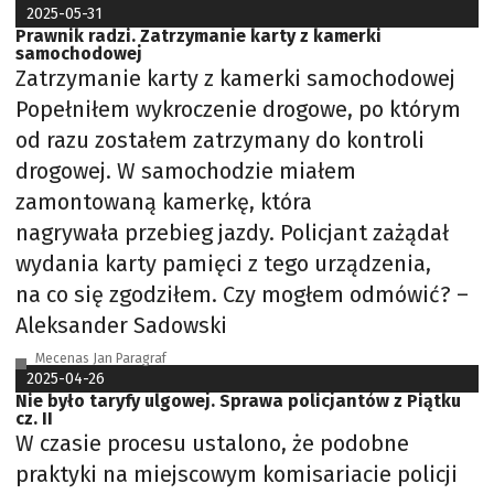
2025-05-31
Prawnik radzi. Zatrzymanie karty z kamerki
samochodowej
Zatrzymanie karty z kamerki samochodowej
Popełniłem wykroczenie drogowe, po którym
od razu zostałem zatrzymany do kontroli
drogowej. W samochodzie miałem
zamontowaną kamerkę, która
nagrywała przebieg jazdy. Policjant zażądał
wydania karty pamięci z tego urządzenia,
na co się zgodziłem. Czy mogłem odmówić? –
Aleksander Sadowski
Mecenas Jan Paragraf
2025-04-26
Nie było taryfy ulgowej. Sprawa policjantów z Piątku
cz. II
W czasie procesu ustalono, że podobne
praktyki na miejscowym komisariacie policji