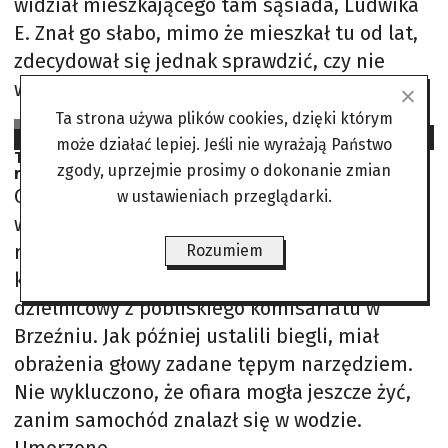
widział mieszkającego tam sąsiada, Ludwika
E. Znał go słabo, mimo że mieszkał tu od lat,
zdecydował się jednak sprawdzić, czy nie
wydarzyło się
Ta strona używa plików cookies, dzięki którym
Michał Fajbusiewicz
2025-02-27
może działać lepiej. Jeśli nie wyrażają Państwo
Tajemnicza śmierć podczas patrolu. Zabójstwo z 1994
zgody, uprzejmie prosimy o dokonanie zmian
roku
Gdy na miejsce przyjechali funkcjonariusze i
w ustawieniach przeglądarki.
wyciągnięto z wody auto, na tylnym siedzeniu
radiowozu leżały zwłoki mężczyzny. Był to ich
Rozumiem
kolega: 38-letni aspirant Henryk Stolarek,
dzielnicowy z pobliskiego komisariatu w
Brzeźniu. Jak później ustalili biegli, miał
obrażenia głowy zadane tępym narzędziem.
Nie wykluczono, że ofiara mogła jeszcze żyć,
zanim samochód znalazł się w wodzie.