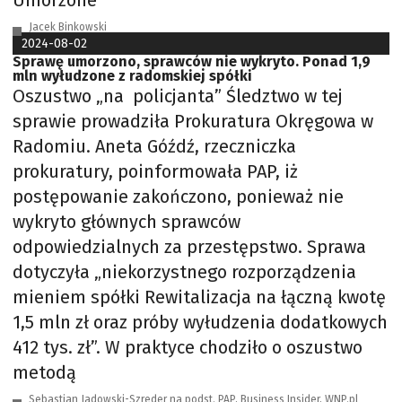
Umorzone
Jacek Binkowski
2024-08-02
Sprawę umorzono, sprawców nie wykryto. Ponad 1,9
mln wyłudzone z radomskiej spółki
Oszustwo „na policjanta” Śledztwo w tej
sprawie prowadziła Prokuratura Okręgowa w
Radomiu. Aneta Góźdź, rzeczniczka
prokuratury, poinformowała PAP, iż
postępowanie zakończono, ponieważ nie
wykryto głównych sprawców
odpowiedzialnych za przestępstwo. Sprawa
dotyczyła „niekorzystnego rozporządzenia
mieniem spółki Rewitalizacja na łączną kwotę
1,5 mln zł oraz próby wyłudzenia dodatkowych
412 tys. zł”. W praktyce chodziło o oszustwo
metodą
Sebastian Jadowski-Szreder na podst. PAP, Business Insider, WNP.pl